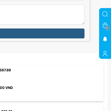
0
567.89
000
VND