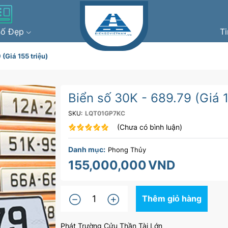
Số Đẹp
T
(Giá 155 triệu)
Biển số 30K - 689.79 (Giá 1
SKU:
LQT01GP7KC
(Chưa có bình luận)
Danh mục:
Phong Thủy
155,000,000
VND
Thêm giỏ hàng
Phát Trường Cửu Thần Tài Lớn