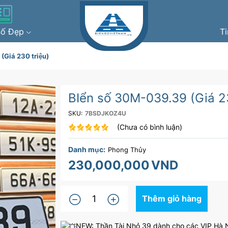
Số Đẹp
T
(Giá 230 triệu)
BIển số 30M-039.39 (Giá 23
SKU:
7BSDJKOZ4U
(Chưa có bình luận)
Danh mục:
Phong Thủy
230,000,000
VND
Thêm giỏ hàng
NEW: Thần Tài Nhỏ 39 dành cho các VIP Hà Nộ