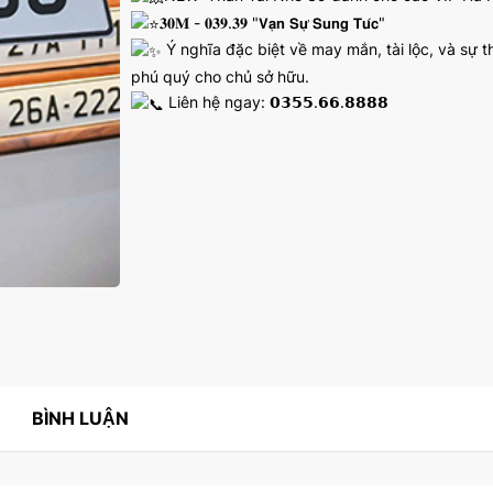
𝟑𝟎𝐌 - 𝟎𝟑𝟗.𝟑𝟗 "𝗩𝗮̣𝗻 𝗦𝘂̛̣ 𝗦𝘂𝗻𝗴 𝗧𝘂́𝗰"
Ý nghĩa đặc biệt về may mắn, tài lộc, và sự
phú quý cho chủ sở hữu.
Liên hệ ngay: 𝟬𝟯𝟱𝟱.𝟲𝟲.𝟴𝟴𝟴𝟴
BÌNH LUẬN