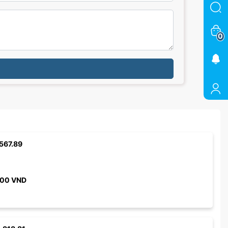
0
567.89
000
VND