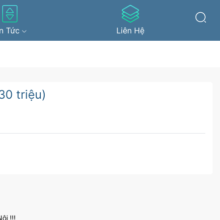
in Tức
Liên Hệ
0 triệu)
i !!!