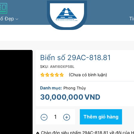
Số Đẹp
T
1
Biển số 29AC-818.81
SKU:
AM160XP5BL
(Chưa có bình luận)
Danh mục:
Phong Thủy
30,000,000
VND
Thêm giỏ hàng
🔥 Chào đón siêu phẩm 29AC-818.81 về đội của 