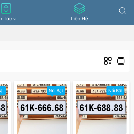
in Tức
Liên Hệ
ật
Nổi Bật
Nổi Bật