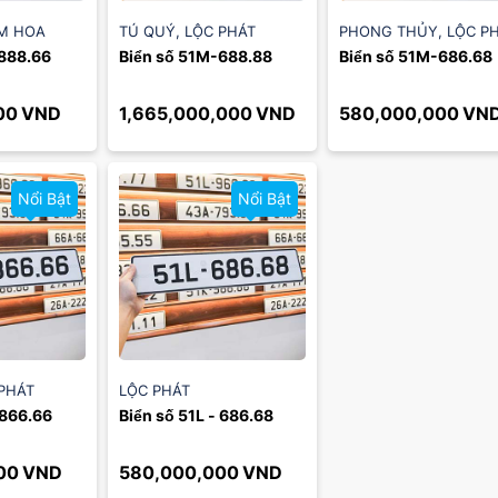
M HOA
TÚ QUÝ
,
LỘC PHÁT
PHONG THỦY
,
LỘC P
888.66
Biển số 51M-688.88
Biển số 51M-686.68
00
VND
1,665,000,000
VND
580,000,000
VN
Nổi Bật
Nổi Bật
PHÁT
LỘC PHÁT
 866.66
Biển số 51L - 686.68
00
VND
580,000,000
VND