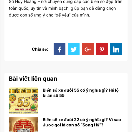
Số Huy Hoàng
– nơi chuyên cung cấp các
biển số đẹp
trên
toàn quốc, uy tín và minh bạch, giúp bạn dễ dàng chọn
được con số ưng ý cho “xế yêu” của mình.
Chia sẻ:
Bài viết liên quan
Biển số xe đuôi 55 có ý nghĩa gì? Hé lộ
bí ẩn số 55
Biển số xe đuôi 22 có ý nghĩa gì? Vì sao
được gọi là con số “Song Hỷ”?