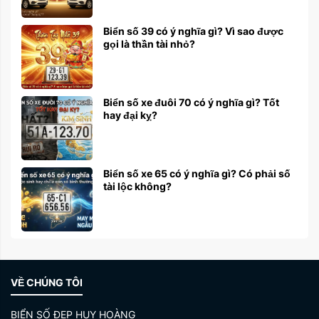
Biển số 39 có ý nghĩa gì? Vì sao được
gọi là thần tài nhỏ?
Biển số xe đuôi 70 có ý nghĩa gì? Tốt
hay đại kỵ?
Biển số xe 65 có ý nghĩa gì? Có phải số
tài lộc không?
VỀ CHÚNG TÔI
BIỂN SỐ ĐẸP HUY HOÀNG