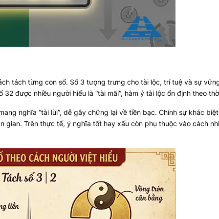
 tách từng con số. Số 3 tượng trưng cho tài lộc, trí tuệ và sự vữn
32 được nhiều người hiểu là “tài mãi”, hàm ý tài lộc ổn định theo thờ
ng nghĩa “tài lùi”, dễ gây chững lại về tiền bạc. Chính sự khác biệt
ân gian. Trên thực tế, ý nghĩa tốt hay xấu còn phụ thuộc vào cách nh