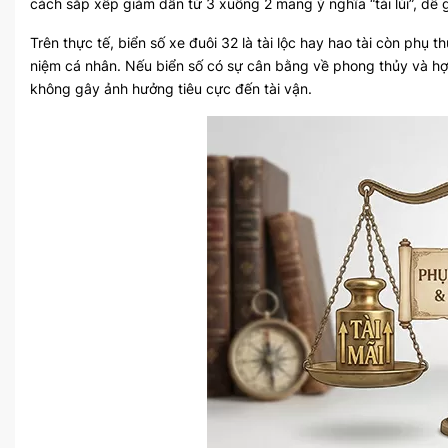
cách sắp xếp giảm dần từ 3 xuống 2 mang ý nghĩa “tài lùi”, dễ g
Trên thực tế, biển số xe đuôi 32 là tài lộc hay hao tài còn phụ
niệm cá nhân. Nếu biển số có sự cân bằng về phong thủy và hợp
không gây ảnh hưởng tiêu cực đến tài vận.