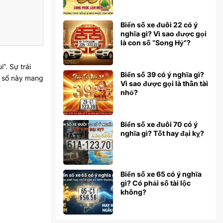
Biển số xe đuôi 22 có ý
nghĩa gì? Vì sao được gọi
là con số “Song Hỷ”?
”. Sự trái
Biển số 39 có ý nghĩa gì?
n số này mang
Vì sao được gọi là thần tài
nhỏ?
Biển số xe đuôi 70 có ý
nghĩa gì? Tốt hay đại kỵ?
Biển số xe 65 có ý nghĩa
gì? Có phải số tài lộc
không?