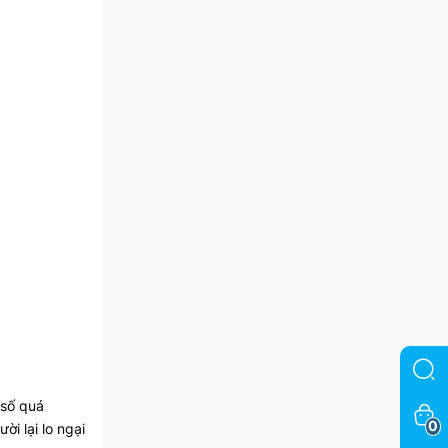
 số quá
0
ời lại lo ngại