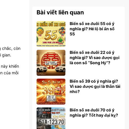
Bài viết liên quan
Biển số xe đuôi 55 có ý
nghĩa gì? Hé lộ bí ẩn số
55
g chắc, còn
Biển số xe đuôi 22 có ý
i gian.
nghĩa gì? Vì sao được gọi
là con số “Song Hỷ”?
 này khiến
ìn của mỗi
Biển số 39 có ý nghĩa gì?
Vì sao được gọi là thần tài
nhỏ?
Biển số xe đuôi 70 có ý
nghĩa gì? Tốt hay đại kỵ?