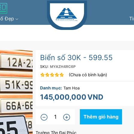
Số Đẹp
T
Biển số 30K - 599.55
SKU:
MYAZH4RC6P
(Chưa có bình luận)
Danh mục:
Tam Hoa
145,000,000
VND
Thêm giỏ hàng
Trường Tồn Đại Phúc