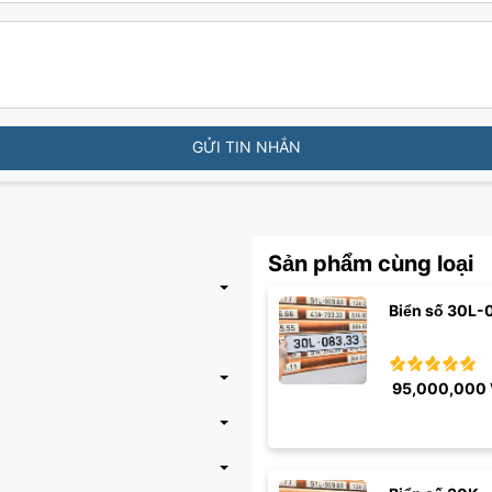
GỬI TIN NHẮN
Sản phẩm cùng loại
Biển số 30L-
95,000,000