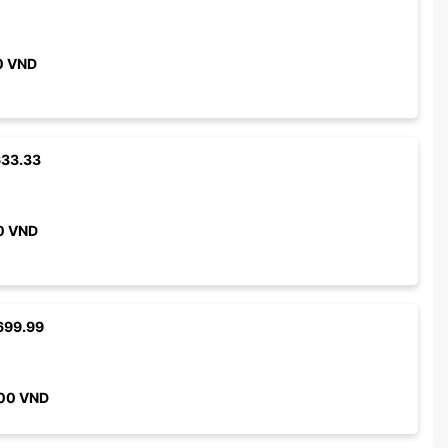
0
VND
633.33
0
VND
699.99
00
VND