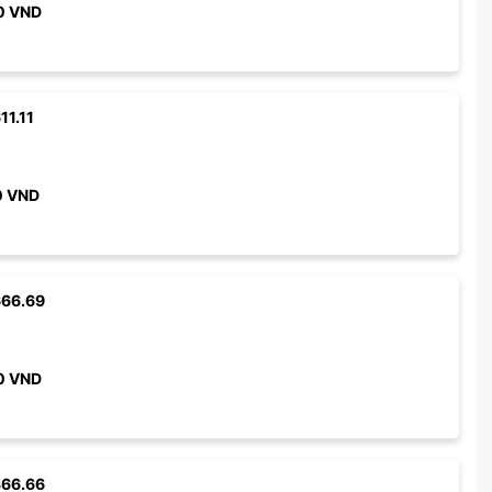
0
VND
11.11
0
VND
666.69
0
VND
366.66