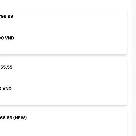
799.99
00
VND
855.55
0
VND
966.66 (NEW)