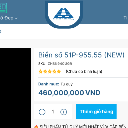
Số Đẹp
T
)
Biển số 51P-955.55 (NEW)
SKU:
ZH8N94CUGR
(Chưa có bình luận)
Danh mục:
Tú quý
460,000,000
VND
Thêm giỏ hàng
SIÊU PHẨM TỨ QUÝ MỚI NHẤT VỪA CẬP BẾ