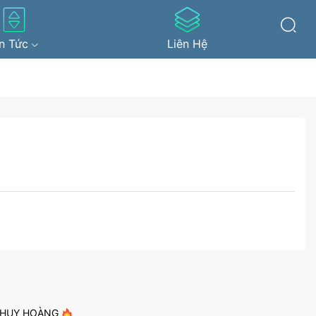
in Tức
Liên Hệ
N HUY HOÀNG