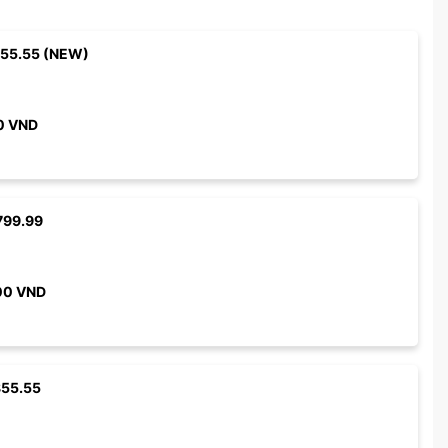
955.55 (NEW)
0
VND
799.99
00
VND
855.55