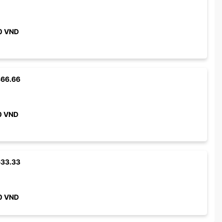
0
VND
366.66
0
VND
633.33
0
VND