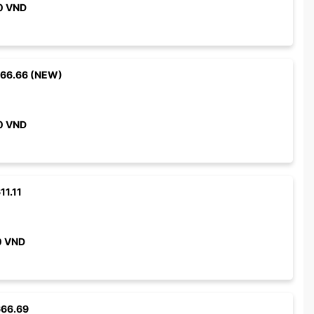
0
VND
966.66 (NEW)
0
VND
11.11
0
VND
666.69