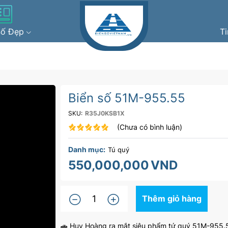
Số Đẹp
T
Biển số 51M-955.55
SKU:
R35J0KSB1X
(Chưa có bình luận)
Danh mục:
Tú quý
550,000,000
VND
Thêm giỏ hàng
🚗 Huy Hoàng ra mắt siêu phẩm tứ quý 51M-955.5