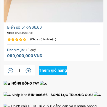
Biển số 51K-966.66
SKU:
UVSJ56LOTI
(Chưa có bình luận)
Danh mục:
Tú quý
999,000,000
VND
Thêm giỏ hàng
NÓNG BỎNG TAY
Nhập Kho
51K-966.66
-
SONG LỘC TRƯỜNG CỬU
Chính chủ 100%, Tứ quý 6 đẳng cấp và ý nghĩa phong