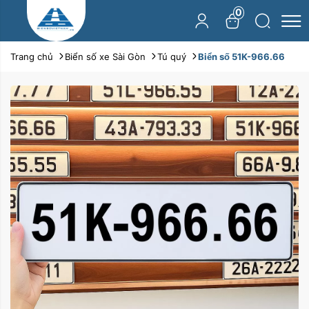
0
Trang chủ
Biển số xe Sài Gòn
Tú quý
Biển số 51K-966.66