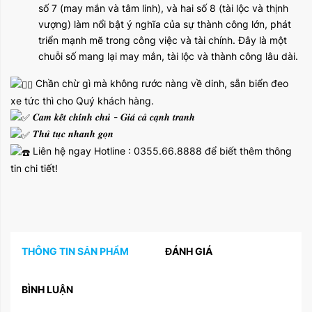
số 7 (may mắn và tâm linh), và hai số 8 (tài lộc và thịnh
vượng) làm nổi bật ý nghĩa của sự thành công lớn, phát
triển mạnh mẽ trong công việc và tài chính. Đây là một
chuỗi số mang lại may mắn, tài lộc và thành công lâu dài.
Chần chừ gì mà không rước nàng về dinh, sẵn biển đeo
xe tức thì cho Quý khách hàng.
𝑪𝒂𝒎 𝒌𝒆̂́𝒕 𝒄𝒉𝒊́𝒏𝒉 𝒄𝒉𝒖̉ - 𝑮𝒊𝒂́ 𝒄𝒂̉ 𝒄𝒂̣𝒏𝒉 𝒕𝒓𝒂𝒏𝒉
𝑻𝒉𝒖̉ 𝒕𝒖̣𝒄 𝒏𝒉𝒂𝒏𝒉 𝒈𝒐̣𝒏
Liên hệ ngay Hotline : 0355.66.8888 để biết thêm thông
tin chi tiết!
THÔNG TIN SẢN PHẨM
ĐÁNH GIÁ
BÌNH LUẬN