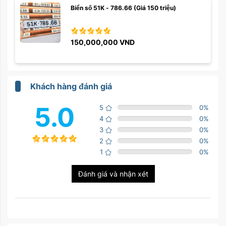
Biển số 51K - 786.66 (Giá 150 triệu)
150,000,000
VND
Khách hàng đánh giá
5.0
5
0
%
4
0
%
3
0
%
2
0
%
1
0
%
Đánh giá và nhận xét