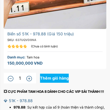
Biển số 51K - 978.88 (Giá 150 triệu)
SKU:
637UQVD9NA
(Chưa có bình luận)
Danh mục:
Tam hoa
150,000,000
VND
Thêm giỏ hàng
💥
CỰC PHẨM TAM HOA 8 DÀNH CHO CÁC VIP SÀI THÀNH !!!
💎
51K - 978.88
978.88
: Sự kết hợp của số 9 (hoàn thiện và thành công),