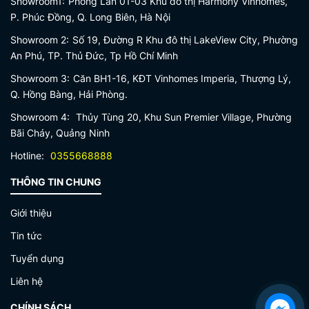
Showroom1:
Phong Lan 01-03 Khu đô thị Harmony Vinhomes,
P. Phúc Đồng, Q. Long Biên, Hà Nội
Showroom 2:
Số 19, Đường R Khu đô thị LakeView City, Phường
An Phú, TP. Thủ Đức, Tp Hồ Chí Minh
Showroom 3:
Căn BH1-16, KĐT Vinhomes Imperia, Thượng Lý,
Q. Hồng Bàng, Hải Phòng.
Showroom 4:
Thủy Tùng 20, Khu Sun Premier Village, Phường
Bãi Cháy, Quảng Ninh
Hotline:
0355668888
THÔNG TIN CHUNG
Giới thiệu
Tin tức
Tuyển dụng
Liên hệ
CHÍNH SÁCH