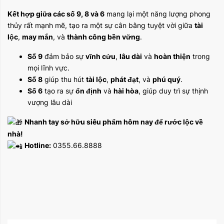
Kết hợp giữa các số 9, 8 và 6
mang lại một năng lượng phong
thủy rất mạnh mẽ, tạo ra một sự cân bằng tuyệt vời giữa
tài
lộc
,
may mắn
, và
thành công bền vững
.
Số 9
đảm bảo sự
vĩnh cửu
,
lâu dài
và
hoàn thiện
trong
mọi lĩnh vực.
Số 8
giúp thu hút
tài lộc
,
phát đạt
, và
phú quý
.
Số 6
tạo ra sự
ổn định
và
hài hòa
, giúp duy trì sự thịnh
vượng lâu dài
Nhanh tay sở hữu siêu phẩm hôm nay để rước lộc về
nhà!
Hotline:
0355.66.8888