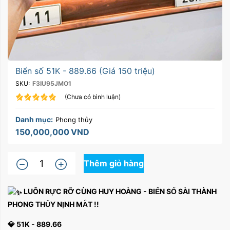
Biển số 51K - 889.66 (Giá 150 triệu)
SKU:
F3IU95JMO1
(Chưa có bình luận)
Danh mục:
Phong thủy
150,000,000
VND
Thêm giỏ hàng
LUÔN RỰC RỠ CÙNG HUY HOÀNG - BIỂN SỐ SÀI THÀNH
PHONG THỦY NỊNH MẮT !!
💎 51K - 889.66