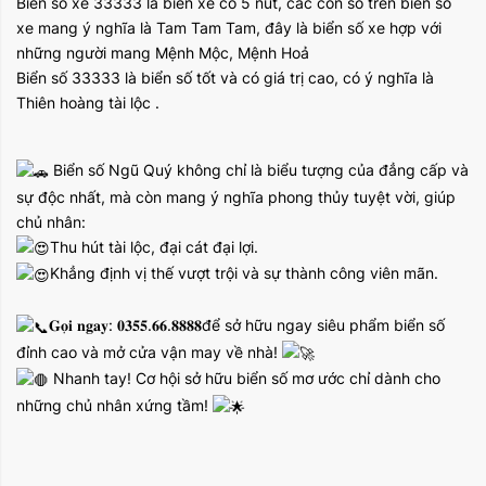
Biển số xe 33333 là biển xe có 5 nút, các con số trên biển số
xe mang ý nghĩa là Tam Tam Tam, đây là biển số xe hợp với
những người mang Mệnh Mộc, Mệnh Hoả
Biển số 33333 là biển số tốt và có giá trị cao, có ý nghĩa là
Thiên hoàng tài lộc .
Biển số Ngũ Quý không chỉ là biểu tượng của đẳng cấp và
sự độc nhất, mà còn mang ý nghĩa phong thủy tuyệt vời, giúp
chủ nhân:
Thu hút tài lộc, đại cát đại lợi.
Khẳng định vị thế vượt trội và sự thành công viên mãn.
𝐆𝐨̣𝐢 𝐧𝐠𝐚𝐲: 𝟎𝟑𝟓𝟓.𝟔𝟔.𝟖𝟖𝟖𝟖để sở hữu ngay siêu phẩm biển số
đỉnh cao và mở cửa vận may về nhà!
Nhanh tay! Cơ hội sở hữu biển số mơ ước chỉ dành cho
những chủ nhân xứng tầm!