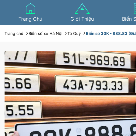
Trang Chủ
Giới Thiệu
Biển 
Trang chủ
Biển số xe Hà Nội
Tứ Quý
Biển số 30K - 888.83 (Giá