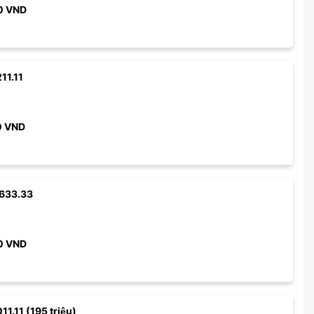
0
VND
11.11
0
VND
633.33
0
VND
11.11 (195 triệu)