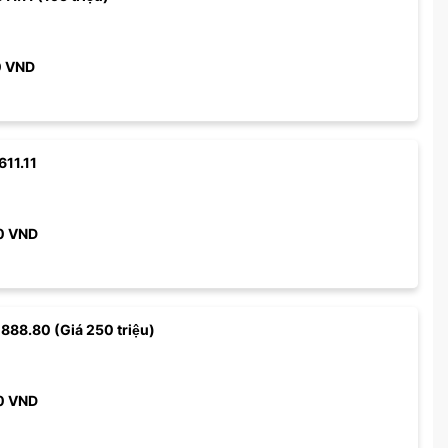
0
VND
611.11
0
VND
 888.80 (Giá 250 triệu)
0
VND