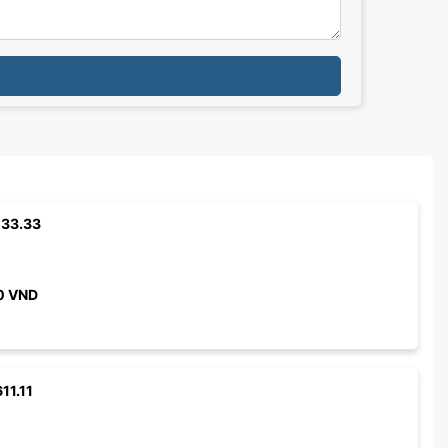
133.33
0
VND
11.11