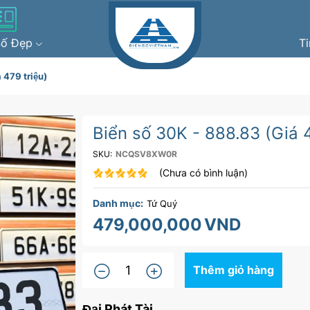
Số Đẹp
T
 479 triệu)
Biển số 30K - 888.83 (Giá 4
SKU:
NCQSV8XW0R
(Chưa có bình luận)
Danh mục:
Tứ Quý
479,000,000
VND
Thêm giỏ hàng
Đại Phát Tài