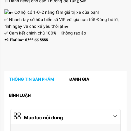
✨ Dành riêng cho các Thượng đế 𝐋𝐚̣𝐧𝐠 𝐒𝐨̛𝐧
Cơ hội có 1-0-2 nâng tầm giá trị xe của bạn!
✅ Nhanh tay sở hữu biển số VIP với giá cực tốt! Đừng bỏ lỡ,
rinh ngay về cho xế yêu thôi ạ! 🚗
✅ Cam kết chính chủ 100% - Không rao ảo
📲 𝐇𝐨𝐭𝐥𝐢𝐧𝐞: 𝟎𝟑𝟓𝟓.𝟔𝟔.𝟖𝟖𝟖𝟖
THÔNG TIN SẢN PHẨM
ĐÁNH GIÁ
BÌNH LUẬN
Mục lục nội dung