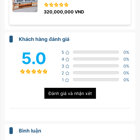
320,000,000
VND
Khách hàng đánh giá
5.0
5
0
%
4
0
%
3
0
%
2
0
%
1
0
%
Đánh giá và nhận xét
Bình luận