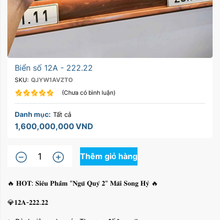
Biển số 12A - 222.22
SKU:
QJYW1AVZTO
(Chưa có bình luận)
Danh mục:
Tất cả
1,600,000,000
VND
Thêm giỏ hàng
🔥 𝐇𝐎𝐓: 𝐒𝐢𝐞̂𝐮 𝐏𝐡𝐚̂̉𝐦 "𝐍𝐠𝐮̃ 𝐐𝐮𝐲́ 𝟐" 𝐌𝐚̃𝐢 𝐒𝐨𝐧𝐠 𝐇𝐲̉ 🔥
💎𝟏𝟐𝐀-𝟐𝟐𝟐.𝟐𝟐